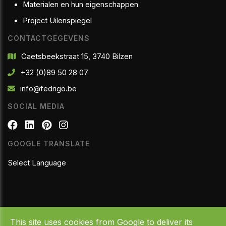
Materialen en hun eigenschappen
Project Uilenspiegel
CONTACTGEGEVENS
Caetsbeekstraat 15, 3740 Bilzen
+32 (0)89 50 28 07
info@fedrigo.be
SOCIAL MEDIA
GOOGLE TRANSLATE
Select Language
This site uses cookies from Google to deliver its
Copyright © 2026 Fedrigo Natuursteen. All Rights Reserved.
│